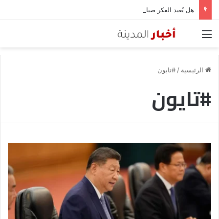
هل يُعيد الفكر صياغة التحالفات؟.. وارف قميحة والرهان على العمق المعرفي مع الصين
القائمة
الرئيسية
/
#تايون
#تايون