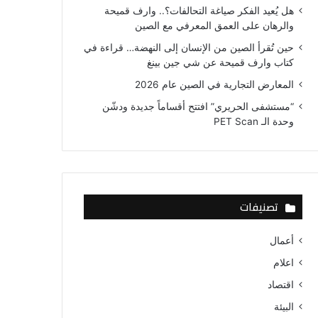
هل يُعيد الفكر صياغة التحالفات؟.. وارف قميحة
والرهان على العمق المعرفي مع الصين
حين تُقرأ الصين من الإنسان إلى النهضة… قراءة في
كتاب وارف قميحة عن شي جين بينغ
المعارض التجارية في الصين عام 2026
“مستشفى الحريري” افتتح أقساماً جديدة ودشّن
وحدة الـ PET Scan
تصنيفات
أعمال
اعلام
اقتصاد
البيئة