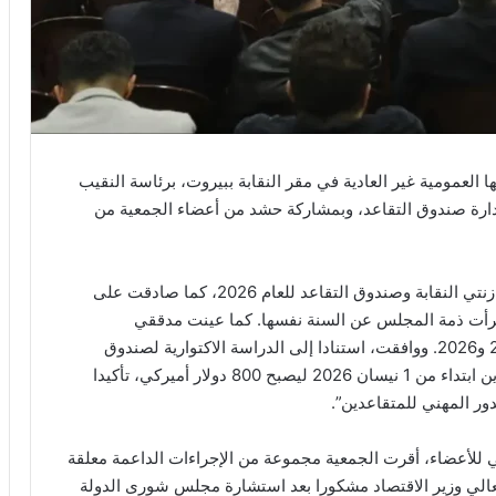
 العمومية غير العادية في مقر النقابة ببيروت، برئاسة النقيب
دارة صندوق التقاعد، وبمشاركة حشد من أعضاء الجمعية من
وأشار بيان للنقابة الى أن “الجمعية العمومية أقرت موازنتي النقابة وصندوق التقاعد للعام 2026، كما صادقت على
ات المالية المدققة للنقابة العائدة لسنة 2023 وأبرأت ذمة المجلس عن السنة نفسها. كما عينت مدققي
الحسابات لأعمال النقابة وصندوق التقاعد لعامي 2025 و2026. ووافقت، استنادا إلى الدراسة الاكتوارية لصندوق
التقاعد، على رفع المعاش التقاعدي الشهري للمتقاعدين ابتداء من 1 نيسان 2026 ليصبح 800 دولار أميركي، تأكيدا
لدور المهني للمتقاعدين”.
عي للأعضاء، أقرت الجمعية مجموعة من الإجراءات الداعمة معلقة
لي وزير الاقتصاد مشكورا بعد استشارة مجلس شورى الدولة