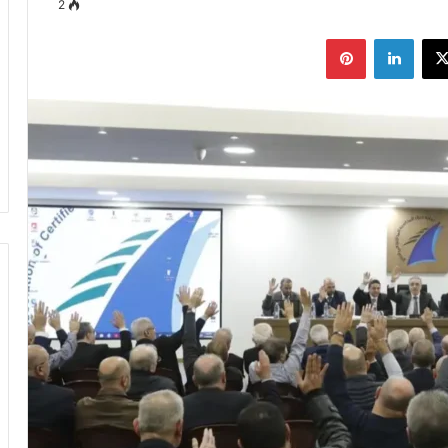
2
وك
‫X
لينكدإن
بينتيريست