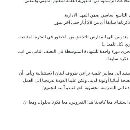
حانات الرسمية في المديرية العامة للتعليم المهني والتقني
ف التاسع أساسي ضمن المهل الادارية.
ي من 28 أيار حتى آخر تموز
 مندوبين الى المدارس للتحقق من الحضور في الفترة المتبقية،
ري لكل تلميذ…)
ستجرى دورة واحدة للشهادة المتوسطة في النصف الثاني من آب.
ذكره سابقا”.
 استند الى معايير علمية تراعي ظروف لبنان الاستثنائية ونأمل أن
صحة أبنائنا أولوية لدينا، ولكن علينا العودة تدريجيا الى العمل
ة الى المدرسة محسوبة العواقب و آمنة للجميع”.
تثناء. معا كافحنا هذا الفيروس، معا فكرنا بحلول، ومعا ان