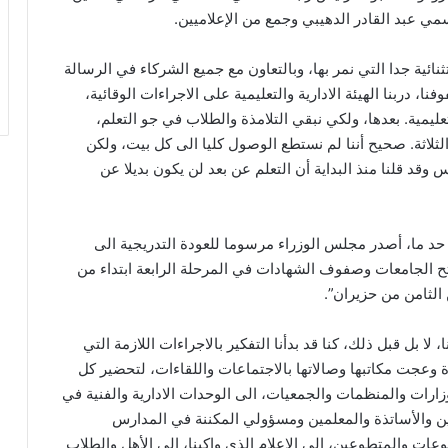
مي عبد القادر الدهيبي وجمع من الإعلاميين.
ئية جدا التي نمر بها، وبالتعاون مع جميع الشركاء في الرسالة
ا، دربنا الهيئة الادارية والتعليمية على الاجراءات الوقائية،
ليمية. بعدها، ولكي نبقي التلامذة والطلاب في جو التعلم،
الثلاثة. صحيح أننا لم نستطع الوصول كليا الى كل بيت، ولكن
 وقد قلنا منذ البداية أن التعلم عن بعد لن يكون بديلا عن
 حد ما، أصدر مجلس الوزراء مرسوما للعودة التدريجية الى
تح الجامعات وصفوف الشهادات في المرحلة الرابعة ابتداء من
 بل قبل ذلك، كنا قد بدأنا التفكير بالاجراءات اللازمة التي
ارة وعجت مكاتبها وصالاتها بالاجتماعات واللقاءات، لتحضير كل
وزارات والمنظمات والجمعيات، الى الوحدات الادارية والفنية في
ين والأساتذة والمعلمين ومسؤولي المكننة في المدارس
وعات والمتطوعين، الى الاعلام الذي واكبنا، الى الأهل والطلاب