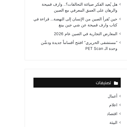
هل يُعيد الفكر صياغة التحالفات؟.. وارف قميحة
والرهان على العمق المعرفي مع الصين
حين تُقرأ الصين من الإنسان إلى النهضة… قراءة في
كتاب وارف قميحة عن شي جين بينغ
المعارض التجارية في الصين عام 2026
“مستشفى الحريري” افتتح أقساماً جديدة ودشّن
وحدة الـ PET Scan
تصنيفات
أعمال
اعلام
اقتصاد
البيئة