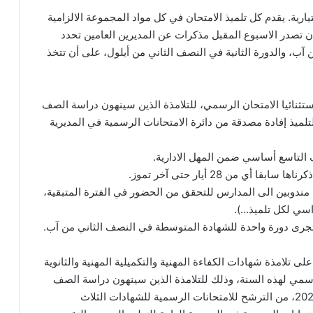
يارية. يقدم كل تلميذ الامتحان في كل مواد المجموعة الالزامية
أن تصدر الاسبوع المقبل مذكرات عن المديرين العامين تحدد
آب، والدورة الثانية في النصف الثاني من أيلول، على أن تتخذ
ستثنائيا الامتحان الرسمي، للتلامذة الذين سينهون دراسة الصف
 للعام الدراسي 2019-2020، ويمنح التلميذ إفادة مصدقة من دائرة الامتحانات الرسمية في المديرية
ف التاسع أساسي ضمن المهل الادارية.
 من 28 أيار حتى آخر تموز.
 مندوبين الى المدارس للتحقق من الحضور في الفترة المتبقية،
اسي لكل تلميذ…).
ستجرى دورة واحدة للشهادة المتوسطة في النصف الثاني من آب.
لى تلامذة شهادات الكفاءة المهنية والتكميلية المهنية والثانوية
الرسمي لهذه السنة، وذلك للتلامذة الذين سينهون دراسة الصف
الذي يمكنهم تسجيلهم فيه في للعام الدراسي 2019-2020، من الترشح للامتحانات الرسمية للشهادات الثلاث