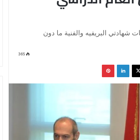
نات شهادتي البريفيه والفنية ما دون
365
وك
‫X
لينكدإن
بينتيريست