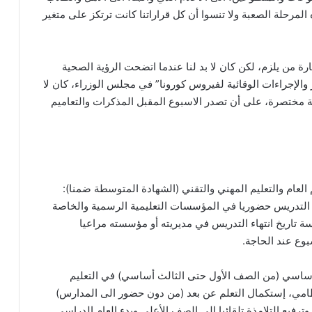
لمرحلة الصعبة ولا تنسوا أن كل قراراتنا كانت ترتكز على متغير
رة من يلزم، لكن كان لا بد لنا عندما اتضحت الرؤية الصحية
والإجراءات الوقائية لفيروس كورونا” في مجلس الوزراء، كان لا
قة مختصرة، على أن تصدر الاسبوع المقبل المذكرات والتعاميم
لعام والتعليم المهني والتقني (الشهادة المتوسطة ضمنا):
د التدريس حضوريا في المؤسسات التعليمية الرسمية والخاصة
س مؤسسة تاريخ انتهاء التدريس في مديريته أو مؤسسته مراعيا
وع عند الحاجة.
الأساسي (من الصف الأول حتى الثالث أساسي) في التعليم
نظامي، إستكمال التعلم عن بعد (من دون حضور الى المدارس)
ترفيع التلامذة تلقائيا الى الصف الأعلى وبدء العام الدراسي