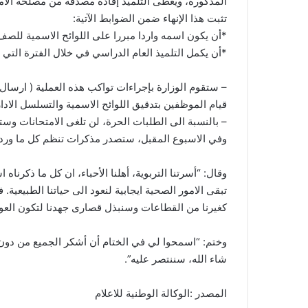
المذكورة، ويعطى التلميذ إفادة مصدقة من مصلحة الامت
تثبت هذا الإنهاء ضمن الضوابط الآتية:
*أن يكون اسمه واردا مبررا على اللوائح الاسمية للص
*أن يكمل التلميذ العام الدراسي في خلال الفترة التي ذكرناها سابقا أ
– ستقوم الوزارة بإجراءات تواكب هذه العملية ( ارسال
قيام الموظفين بتدقيق اللوائح الاسمية والتسلسل الادا
– بالنسبة الى الطلبات الحرة، لن تلغى الامتحانات و
وفي الاسبوع المقبل، ستصدر مذكرات تنظم كل ما ورد 
وقال: “أسرتنا التربوية، أهلنا الأحباء، ان كل ما ذكرناه
تبقى الامور الصحية ايجابية لنعود الى حياتنا الطبيعية. ف
كغيرنا من القطاعات وسنبذل قصارى جهدنا لتكون العود
وختم: “اسمحوا لي في الختام أن أشكر الجميع من دون اس
شاء الله، سننتصر عليه”.
المصدر :الوكالة الوطنية للاعلام