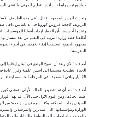
جواد ورئيس رابطة أساتذة التعليم المهني والتقني الرس
وتحدث الوزير المجذوب فقال: “في هذه الظروف الاستثنا
التربوية، كافحنا فيروس كورونا في بداياته من داخل صفوفن
وعندما أحسسنا بأن الخطر ازداد، أقفلنا المؤسسات التع
أطلقنا خطة وزارة التربية في التعلم عن بعد بمساراتها 
بمجهود الجميع، استطعنا إبقاء تلامذتنا في أجواء التدريس
المدرسة”.
أضاف: “الآن وبعد أن أصبح الوضع في لبنان إيجابيا إلى
الحياة الطبيعية مستندا الى أسس علمية وقرر إعادة ف
25 أيار وباقي الصفوف في المرحلة الخامسة ابتداء من الثامن من حزيران”.
أضاف: “منذ أن تم تشخيص الحالة الأولى لتفشي كورونا، لا
علينا اتخاذها. ومن اليوم الاول حتى الآن، لم تهدأ الوز
السيناريوهات الممكنة. وكنا أسرة تربوية واحدة: من ال
الوزارة ومؤسساتها، الى المديرين والمرشدين والمدرب
والمعاهد والجامعات، الى الروابط والنقابات،الى المتط