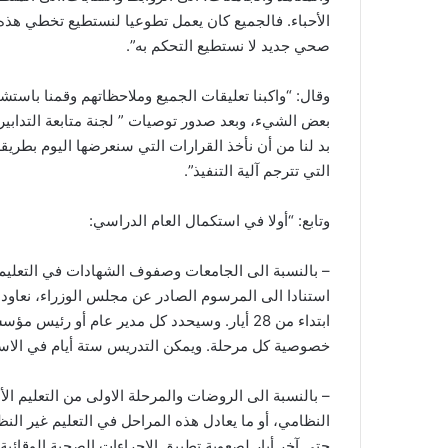
الأحباء. فالجميع كان يعمل تطوعيا لنستطيع تخطي هذه ا
صحي جديد لا نستطيع التحكم به”.
وقال: “واكبنا تعليقات الجميع وملاحظاتهم وقمنا باستشا
بعض الشيء، وبعد صدور توصيات ” لجنة متابعة التدابير 
بد لنا من أن نأخذ القرارات التي سنعرضها اليوم بطري
التي تترجم آلية التنفيذ”.
وتابع: “أولا في استكمال العام الدراسي:
– بالنسبة الى الجامعات وصفوف الشهادات في التعليم ا
استنادا الى المرسوم الصادر عن مجلس الوزراء، نعاو
ابتداء من 28 أيار. وسيحدد كل مدير عام أو رئي
خصوصية كل مرحلة. ويمكن التدريس ستة أيام في الاسب
– بالنسبة الى الروضات والمرحلة الاولى من التعليم 
النظامي، أو ما يعادل هذه المراحل في التعليم غير ال
حتى آخر أيار لصعوبة تطبيق الاجراءات الصحية الوقائية و