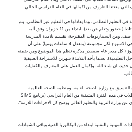
 التي منعتنا الظروف من اكمالها في العام الدراسي الحالي.
ية في التعليم النظامي، وما يعادلها في التعليم غير النظامي، يتم
استكمال العام الدراسي بدوام جزئي ونظام تعليمي مختلط ( حضور وتعلم عن بعد)، ابتداء من 11 حزيران وفق آلية
 صف. ومن السيناريوهات المقترحة، تقسيم تلامذة المدرسة
الواحدة الى مجموعتين والحضور الى المدرسة 3 أيام في الاسبوع لكل مجموعة (بمعدل 4 ساعات يوميا) على أن
 تموز ( كل مدير عام سيصدر مذكرة تنظم هذا الموضوع ومن ضمنه
لتعليمية). بعدها يأخذ التلامذة شهرين للاستراحة الصيفية
 جديد، ان شاء الله، وإكمال العمل على المعارف والكفايات
الي.
بالتنسيق مع وزارة الصحة العامة، ومنظمة الصحة العالمية
والمنظمات الاخرى، على أن يسجل حضور التلاميذ والطلاب في هذه الفترة المتبقية من العام الدراسي (برنامج SIMS
 عن وزارة التربية والتعليم العالي يوضح كل الاجراءات اللازمة”.
دات المهنية والتقنية ابتداء من البكالوريا الفنية وباقي الشهادات