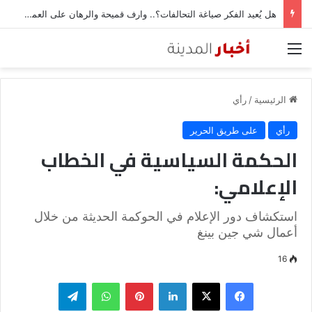
هل يُعيد الفكر صياغة التحالفات؟.. وارف قميحة والرهان على العمق المعرفي مع الصين
القائمة
الرئيسية
/
رأي
رأي
على طريق الحرير
الحكمة السياسية في الخطاب
الإعلامي:
استكشاف دور الإعلام في الحوكمة الحديثة من خلال
أعمال شي جين بينغ
16
فيسبوك
‫X
لينكدإن
بينتيريست
واتساب
تيلقرام