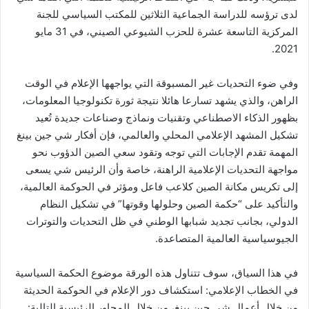
لدى ترؤسه للدراسة الجماعية الثلاثين للمكتب السياسي للجنة
المركزية التاسعة عشرة للحزب الشيوعي الصيني، في 31 مايو
2021.
وفي ضوء التحديات غير المسبوقة التي يواجهها الإعلام في الوقت
الراهن، والذي يشهد تسارعا هائلا نتيجة ثورة تكنولوجيا المعلومات،
بظهور الذكاء الاصطناعي وتقنيات ونماذج وصناعات جديدة تُعيد
تشكيل المشهد الإعلامي المحلي والعالمي، فإن أفكار شي جين بينغ
المهمة تقدم الإجابات التي توجه وتقود سعي الصين الدؤوب نحو
مواجهة التحديات الإعلامية الراهنة، خاصة وأن الرئيس شي يسعى
إلى تكريس مكانة الصين كلاعب فاعل ومؤثر في الحوكمة العالمية،
والتأكيد على “حكمة الصين وحلولها وقوتها” في تشكيل النظام
الدولي، بجانب تجديد شبابها الوطني في ظل التحديات والتوترات
الجيوسياسية العالمية المتصاعدة.
في هذا السياق، سوف تتناول هذه الورقة موضوع الحكمة السياسية
في الخطاب الإعلامي: استكشاف دور الإعلام في الحوكمة الحديثة
من خلال أعمال شي جين بينغ، من خلال المحاور الرئيسية التالية: