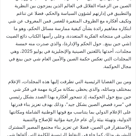
الصين من الزعماء القلائل في العالم الذين يمزجون بين النظرية
والتطبيق في إدارتهم لشؤون السياسة والحكم، فضلا عن تناغم
وتكيف أفكاره مع الظروف المتغيرة للعصر. فمن المعروف عن شي
ابتكاره مفاهيم رائدة بشأن كيفية ممارسة مسائل الحكم، وهو ما
تجلى في منتجاته الفكرية المتعددة، وعلى رأسها الكتاب ذائع الصيت
(شي جين بينغ.. حول الحكم والإدارة)، والذي صدرت منه خمسة
مجلدات، أحدثها باللغتين الصينية والإنجليزية في يوليو 2025، وهي
المجلدات التي تعكس حكمة الصين والأمين العام شي جين بينغ في
مجال الحوكمة.
ومن بين القضايا الرئيسية التي تطرقت إليها هذه المجلدات، الإعلام
بمختلف وسائله، والذي يحظى بمكانة مركزية مهمة في فكر شي
جين بينغ حول الحوكمة، إذ تتمحور أفكاره بهذا الصدد بشكل رئيسي
في “سرد قصص الصين بشكل جيد”، وذلك بهدف تعزيز بناء قدرتها
على الإعلام الدولي بما يتناسب مع قوتها الوطنية الشاملة ومكانتها
الدولية، وتهيئة بيئة رأي عام خارجية مؤاتية للإصلاح والتنمية
والاستقرار في الصين، فضلا عن تعزيز بناء مجتمع المصير المشترك
للبشرية، وذلك كما جاء في النقاط الرئيسية للكلمة التي ألقاها شي