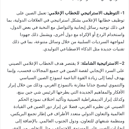
1- التوظيف الاستراتيجي للخطاب الإعلامي:
تعمل الصين على
توظيف خطابها الإعلامي بشكل استراتيجي في العلاقات الدولية، بما
في ذلك توجيه رسائل إيجابية والتواصل مع النخبة في بعض الدول،
واستخدام الردع أو الإكراه مع دول أخرى، ويشمل ذلك جهودا
لمواجهة السرديات السلبية من خلال وسائل متنوعة، بما في ذلك
تقنيات جديدة مثل الذكاء الاصطناعي التوليدي.
2
– الاستراتيجية الشاملة:
لا يقتصر هدف الخطاب الإعلامي الصيني
على السرد الإيجابي لقصة الصين في جميع المجالات فحسب، وإنما
يهدف أيضا إلى زيادة القوة الناعمة لنموذج الصين السياسي
والتنموي ليصبح جذابا مقارنة بالنموذج الغربي. وذلك من خلال إبراز
الأفكار والمفاهيم الجديدة التي يطرحها الرئيس شي جين بينغ،
وكذلك إبراز الديمقراطية الصينية وتأكيد اختلاف نموذج الحكم
الصيني عن نظيره الغربي، فضلا عن إبراز دور الصين في القيادة
العالمية والتعاون الدولي متعدد الأطراف في إطار تجمع البريكس،
ومنظمة شنغهاي للتعاون، ودول الجنوب العالمي. بالإضافة إلى
إنجازات الصين على المستوى الاجتماعي، مثل التخلص من الفقر