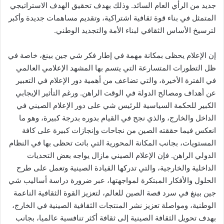
جديد من الرأي العام السائد. وذلك بهدف تحقيق الهدف الاستراتيجي
المتمثل في بناء قوة ثقافية اشتراكية، وتقديم مساهمات جديدة وأكبر
لترسيخ الأساس الثقافي لبناء الأمة والتجديد الوطني.
إن الإعلام يحظى بمكانة مهمة في إطار فكر شي جين بينغ، خاصة في
ظل التطورات المتسارعة التي يتسم بها المشهد الإعلامي العالمي
في الفترة الأخيرة، والتي تضاعف من أهمية دور الإعلام في التعبير
عن أهداف ومصالح الدولة في الوقت الراهن. ورغم التأثير الإيجابي
الكبير للحكمة السياسية للرئيس شي على دور الإعلام الصيني في
الداخل والخارج، والذي نجح في القيام بدوره بدرجة كبيرة، وهو ما
انعكس فيما حققته الصين من نجاحات وإنجازات كبيرة على كافة
المستويات، بجانب المكانة المحورية التي باتت تحظى بها في النظام
الدولي الراهن. فإن الإعلام الصيني مازال يواجه بعض التحديات
الداخلية والخارجية، والتي تدركها القيادة الصينية وتعمل على طرح
الحلول والأفكار المبتكرة لمواجهتها، عبر ضرورة دراسة أساليب شي
جين بينغ في سرد ​​قصة الصين للعالم، لتعزيز القوة الثقافية الناعمة
الوطنية، ومواصلة تعزيز نشر المنتجات الثقافية الصينية في الخارج،
بهدف تحويل الثقافة الصينية إلى ثقافة أكثر تنافسية عالميا، بجانب