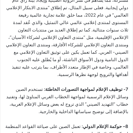
مشتركة، مما يساهم في نشر الرواية الصينية وإيجاد بيئة رأي عام
دولي إيجابية. فعلى سبيل المثال، تم إطلاق “منتدى الابتكار الإعلامي
العالمي” في عام 2022، مما خلق علامة تجارية عالمية رفيعة
المستوى لمنتدى إعلامي عالمي عالي التمثيل، والذي عُقد لمدة
ثلاث سنوات متتالية. كما تم إطلاق العديد من منتديات التعاون
الإعلامي الإقليمية، مثل “منتدى التعاون الإعلامي لشركاء الآسيان”،
ومنتدى التعاون الإعلامي للشركاء الأفارقة، ومنتدى التعاون الإعلامي
الصيني- العربي. كما تعمل بكين على توثيق التعاون الإعلامي مع
الدول النامية ودول الأسواق الناشئة، أو ما يُطلق عليه الجنوب
العالمي، وخاصة في الإطار متعدد الأطراف، بما يترتب عليه تنفيذ
أهدافها والترويج لوجهة نظرها الرسمية.
7- توظيف الإعلام لمواجهة التصورات الخاطئة:
تستخدم الصين
وسائل الإعلام الرسمية لمواجهة الخطاب الغربي المناوئ لها، وتفنيد
خطاب “التهديد الصيني” الذي تروج له بعض وسائل الإعلام الغربية،
بالإضافة إلى توضيح سياساتها الداخلية والخارجية.
8
– حوكمة الإعلام الدولي:
تعمل الصين على صياغة القواعد المنظمة