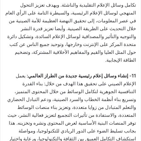
تكامل وسائل الإعلام التقليدية والناشئة. ويهدف تعزيز التحول
المنهجي لوسائل الإعلام الرئيسية، والسيطرة التامة على الرأي العام
في عصر المعلومات، إلى تحقيق النهضة العظيمة للأمة الصينية من
خلال التحديث على الطريقة الصينية. وأيضا تعزيز قدرة النشر
والتوجيه والتأثير والمصداقية لوسائل الإعلام السائدة، وتشكيل دائرة
متحدة المركز على الإنترنت وخارجها، وتوحيد جميع الناس عن كثب
حول المثل العليا والقيم والمفاهيم الأخلاقية المشتركة، وتضخيم
الطاقة الإيجابية.
11- إنشاء وسائل إعلام رئيسية جديدة من الطراز العالمي:
يعمل
الإعلام الصيني على تحقيق هذا الهدف من خلال: بناء القدرة
التنافسية الجوهرية لتكامل الوسائط من خلال المحتوى المتميز،
وتسريع بناء أنظمة الخطاب والسرد الصينية، ودعم التبادل الحضاري
والتعلم المتبادل من زوايا متعددة، وتعزيز بناء منصات الوسائط
المتعددة، والاستفادة من تأثيرات التجميع لتعزيز فعالية النشر، حيث
توفر المنصات البنية الأساسية لعرض المحتوى ونشره وتخزينه. هذا
بجانب تسليط الضوء على الدور الريادي للتكنولوجيا، ومواصلة
استكشاف التكامل العميق بين الثقافة والتكنولوجيا، ورعاية واختيار