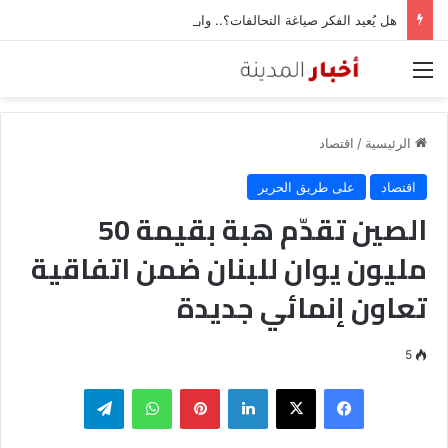
هل يُعيد الفكر صياغة التحالفات؟.. وارف قميحة والرهان على العمق المعرفي مع الصين
القائمة
الرئيسية
/
اقتصاد
اقتصاد
على طريق الحرير
الصين تقدّم هبة بقيمة 50
مليون يوان للبنان ضمن اتفاقية
تعاون إنمائي جديدة
5
فيسبوك
‫X
لينكدإن
بينتيريست
واتساب
تيلقرام