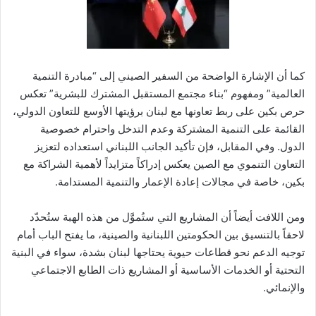
كما أن الإشارة الواضحة من السفير الصيني إلى “مبادرة التنمية
العالمية” ومفهوم “بناء مجتمع المستقبل المشترك للبشرية” تعكس
حرص بكين على ربط تعاونها مع لبنان برؤيتها الأوسع للتعاون الدولي،
القائمة على التنمية المشتركة وعدم التدخل واحترام خصوصية
الدول. وفي المقابل، فإن تأكيد الجانب اللبناني استعداده لتعزيز
التعاون التنموي مع الصين يعكس إدراكاً متزايداً لأهمية الشراكة مع
بكين، خاصة في مجالات إعادة الإعمار والتنمية المستدامة.
ومن اللافت أيضاً أن المشاريع التي ستُموَّل من هذه الهبة ستُحدّد
لاحقاً بالتنسيق بين الحكومتين اللبنانية والصينية، ما يفتح الباب أمام
توجيه الدعم نحو قطاعات حيوية يحتاجها لبنان بشدة، سواء في البنية
التحتية أو الخدمات الأساسية أو المشاريع ذات الطابع الاجتماعي
والإنمائي.